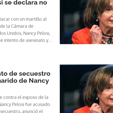
i se declara no
 figura más importante de
se después del presidente
ntando alejar al agresor de
acar con un martillo al
suelo, parece inconsciente.
 de la Cámara de
iroteo frente a sinagoga
os Unidos, Nancy Pelosi,
 ataque, Paul Pelosi, de 82
e intento de asesinato y
rvenido quirúrgicamente
nte un tribunal de San
neo y graves lesiones en el
aron los medios de
s", dijo un portavoz, y
idenses.
spital una semana
nto de secuestro
 este video se produce
marido de Nancy
el juez Stephen Murphy, a
las partes, tanto de la
sación.
e contra el esposo de la
ancy Pelosi fue acusado
 secuestro, anunció el