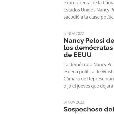
expresidenta de la Cám
Estados Unidos Nancy Pe
sacudió a la clase polít
generó numerosas teoría
difundido el viernes por 
17 NOV 2022
estas imágenes del 28 d
Nancy Pelosi dej
cámara corporal de los p
los demócratas
en la residencia de los P
de EEUU
Paul Pelosi y su agresor 
La demócrata Nancy Pelos
ambos sostienen un martil
escena política de Washi
piden que suelten. El a
Cámara de Representant
niega y tira del martillo 
dijo el jueves que dejará
caer violentamente sobre
cuando los republicanos
pero el impacto no es vi
cuerpo en enero.
policía se apresura a so
01 NOV 2022
Sospechoso del
entonces era la "speaker