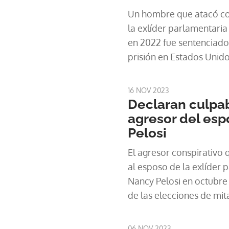
Un hombre que atacó con
la exlíder parlamentari
en 2022 fue sentenciado 
prisión en Estados Unid
declarado culpable el a
la casa de la pareja en 
16 NOV 2023
antes de las elecciones
Declaran culpa
cometer el ataque en el 
agresor del es
Paul Pelosi, de 84 años.
Pelosi
El agresor conspirativo 
al esposo de la exlíder
Nancy Pelosi en octubre
de las elecciones de mi
Unidos, fue declarado cu
tribunal de San Francisc
06 NOV 2023