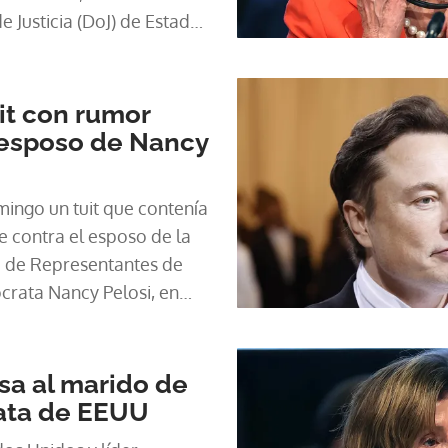
 Justicia (DoJ) de Estados
it con rumor
 esposo de Nancy
mingo un tuit que contenía
e contra el esposo de la
a de Representantes de
crata Nancy Pelosi, en
ente adquisición de la
es de un aumento del
sinformación en la
sa al marido de
rata de EEUU