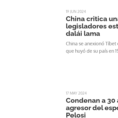
19 JUN 2024
China critica un
legisladores es
dalái lama
China se anexionó Tíbet e
que huyó de su país en 1
17 MAY 2024
Condenan a 30 a
agresor del es
Pelosi