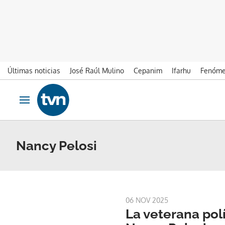
Últimas noticias
José Raúl Mulino
Cepanim
Ifarhu
Fenóme
Ir al contenido
Obrir navegació
Nancy Pelosi
06 NOV 2025
La veterana pol