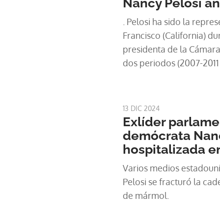
Nancy Pelosi an
. Pelosi ha sido la repre
Francisco (California) du
presidenta de la Cámar
dos periodos (2007-2011 
13 DIC 2024
Exlíder parlame
demócrata Nanc
hospitalizada 
Varios medios estadouni
Pelosi se fracturó la cad
de mármol.