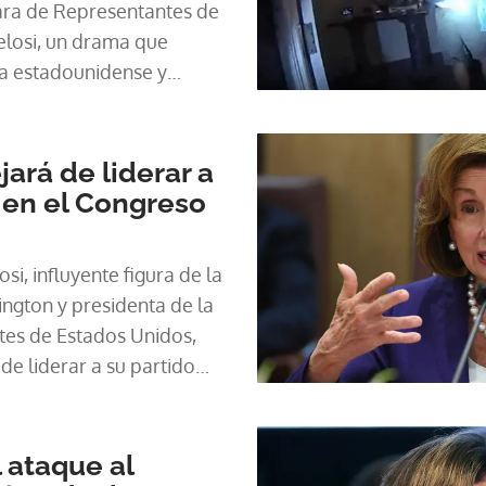
ara de Representantes de
losi, un drama que
ica estadounidense y
s conspirativas, fue
decisión de un juez. En
e octubre, grabadas por la
ará de liderar a
olicías que intervinieron
 en el Congreso
elosi en San Francisco,
se ven en el vestíbulo y
i, influyente figura de la
lo, que los policías les
ngton y presidenta de la
tacante David DePape se
es de Estados Unidos,
hacia él, antes de dejarlo
 de liderar a su partido
 el cráneo de Paul Pelosi,
 tomen el control del
sible en las imágenes. La
correr al marido de quien
 ataque al
" (presidenta) de la