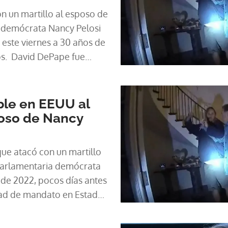
 un martillo al esposo de
a demócrata Nancy Pelosi
este viernes a 30 años de
os. David DePape fue
ño pasado de irrumpir en
San Francisco pocos días
 de mitad de mandato y de
ble en EEUU al
que le fracturó el cráneo a
poso de Nancy
que atacó con un martillo
 parlamentaria demócrata
 de 2022, pocos días antes
tad de mandato en Estados
lpable el jueves por un
o.