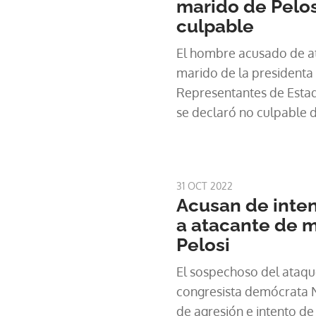
marido de Pelos
Cámara baja , la tercera
culpable
la política estadouniden
y el vicepresidente, inte
El hombre acusado de at
su víctima, quien, en el 
marido de la presidenta
Al menos 10 muertos en t
Representantes de Estad
de Jerusalén Este Tras el
se declaró no culpable d
años, tuvo que ser inte
otros cargos el martes a
por "una fractura de crá
Francisco, según inform
brazo derecho y las mano
comunicación estadoun
recién pudo salir del ho
31 OCT 2022
Acusan de inte
después. La difusión de
a atacante de 
luego de una decisión d
Pelosi
pesar de la oposición de 
defensa como de la acu
El sospechoso del ataqu
congresista demócrata N
de agresión e intento de