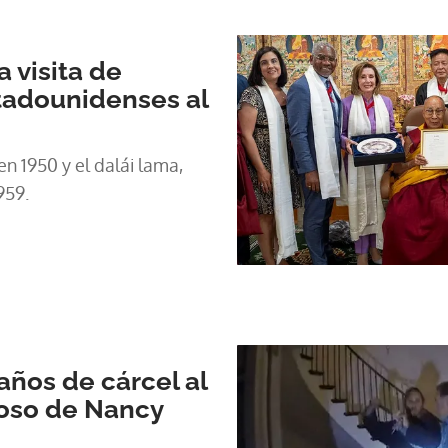
a visita de
tadounidenses al
n 1950 y el dalái lama,
959.
ños de cárcel al
poso de Nancy