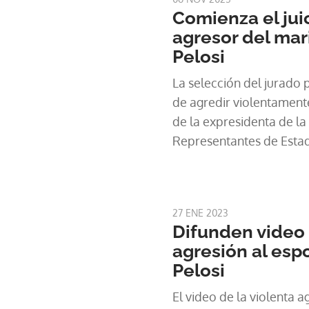
Comienza el juic
agresor del ma
Pelosi
La selección del jurado 
de agredir violentamente
de la expresidenta de l
Representantes de Esta
lunes en California.
27 ENE 2023
Difunden video 
agresión al esp
Pelosi
El video de la violenta a