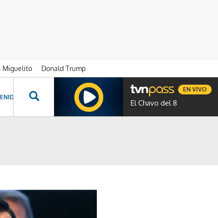
n Miguelito
Donald Trump
EN VIVO
ENIDOS ESPECIALES
NOVELAS
PROGRAMAS
GENTE TVN
PROG
El Chavo del 8