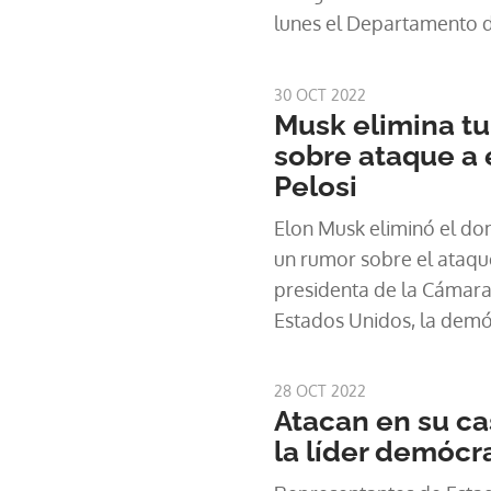
lunes el Departamento de
Unidos.
30 OCT 2022
Musk elimina tu
sobre ataque a
Pelosi
Elon Musk eliminó el do
un rumor sobre el ataqu
presidenta de la Cámar
Estados Unidos, la demó
momentos en que su reci
red social genera temor
28 OCT 2022
discurso de odio y la de
Atacan en su ca
plataforma.
la líder demóc