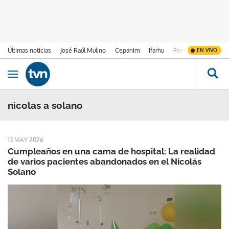
Últimas noticias
José Raúl Mulino
Cepanim
Ifarhu
Fenómeno de El Ni
EN VIVO
Ir al contenido
Obrir navegació
nicolas a solano
13 MAY 2026
Cumpleaños en una cama de hospital: La realidad
de varios pacientes abandonados en el Nicolás
Solano