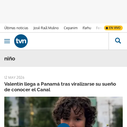
Últimas noticias
José Raúl Mulino
Cepanim
Ifarhu
Fenómeno de El Ni
EN VIVO
Ir al contenido
Obrir navegació
niño
12 MAY 2026
Valentín llega a Panamá tras viralizarse su sueño
de conocer el Canal