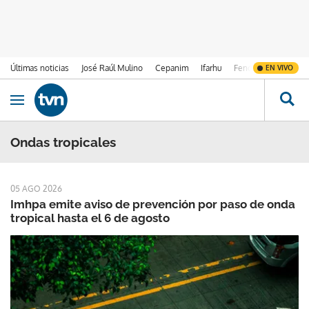
Últimas noticias
José Raúl Mulino
Cepanim
Ifarhu
Fenómeno de El Ni
EN VIVO
Ir al contenido
Obrir navegació
Ondas tropicales
05 AGO 2026
Imhpa emite aviso de prevención por paso de onda
tropical hasta el 6 de agosto