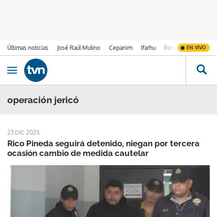
Últimas noticias
José Raúl Mulino
Cepanim
Ifarhu
Fenómeno de El Ni
EN VIVO
Ir al contenido
Obrir navegació
operación jericó
23 DIC 2025
Rico Pineda seguirá detenido, niegan por tercera
ocasión cambio de medida cautelar