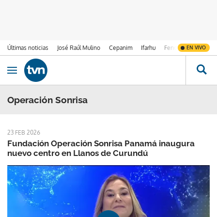
Últimas noticias
José Raúl Mulino
Cepanim
Ifarhu
Fenómeno de El Ni
EN VIVO
Ir al contenido
Obrir navegació
Operación Sonrisa
23 FEB 2026
Fundación Operación Sonrisa Panamá inaugura
nuevo centro en Llanos de Curundú