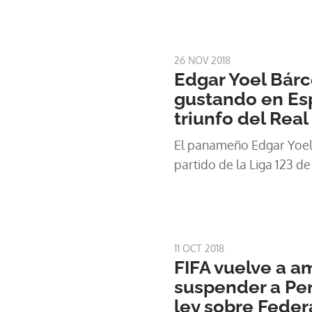
26 NOV 2018
Edgar Yoel Bárc
gustando en Esp
triunfo del Rea
El panameño Edgar Yoel
partido de la Liga 123 d
11 OCT 2018
FIFA vuelve a a
suspender a Per
ley sobre Feder