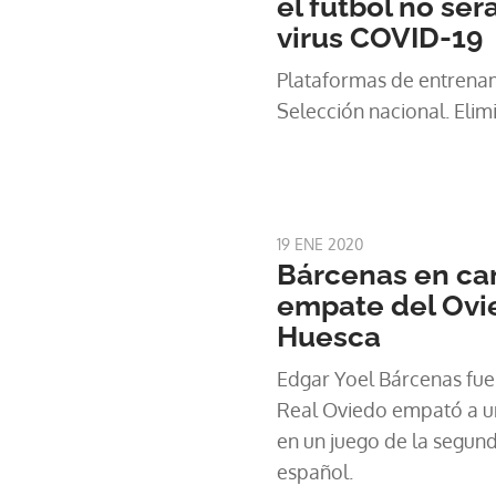
el fútbol no ser
virus COVID-19
Plataformas de entrenamiento. Fútbol 
Selecció
19 ENE 2020
Bárcenas en ca
empate del Ovi
Huesca
Edgar Yoel Bárcenas fue t
Real Oviedo empató a un
en un juego de la segund
español.