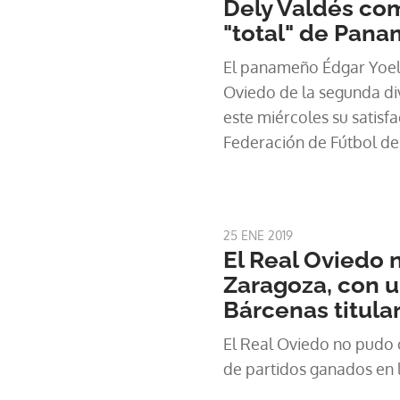
Dely Valdés co
"total" de Pan
El panameño Édgar Yoel 
Oviedo de la segunda di
este miércoles su satisfa
Federación de Fútbol de
técnico interino al tamb
Dely Valdés.
25 ENE 2019
El Real Oviedo 
Zaragoza, con u
Bárcenas titula
El Real Oviedo no pudo 
de partidos ganados en l