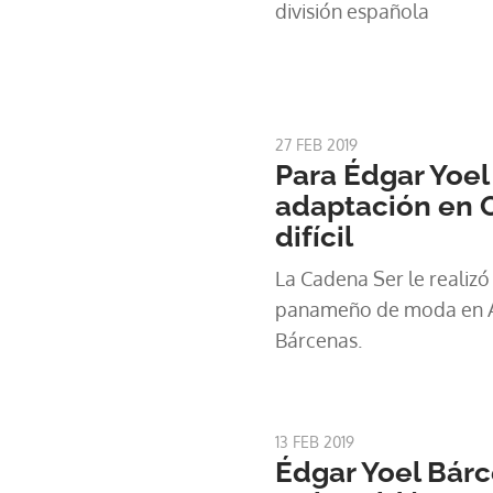
división española
27 FEB 2019
Para Édgar Yoel
adaptación en 
difícil
La Cadena Ser le realizó 
panameño de moda en As
Bárcenas.
13 FEB 2019
Édgar Yoel Bárc