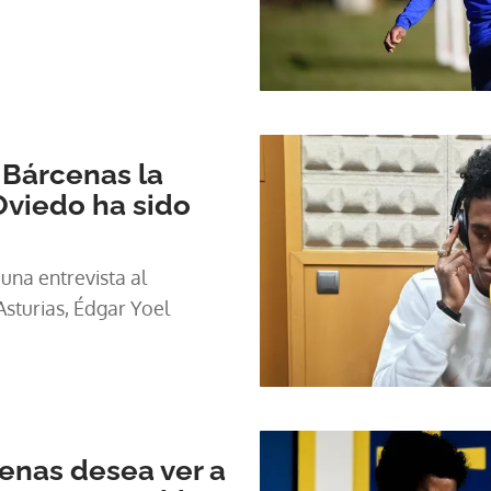
 Bárcenas la
Oviedo ha sido
una entrevista al
turias, Édgar Yoel
enas desea ver a