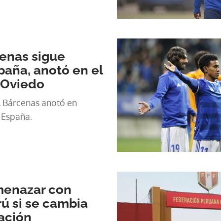
enas sigue
aña, anotó en el
l Oviedo
 Bárcenas anotó en
e España.
menazar con
ú si se cambia
ación