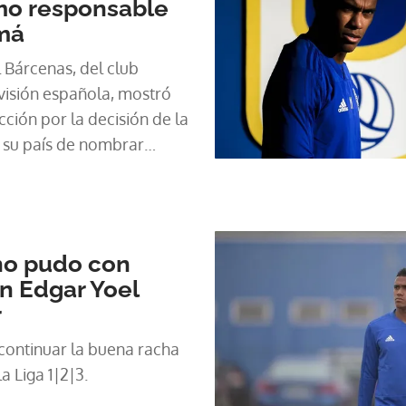
mo responsable
amá
Bárcenas, del club
visión española, mostró
cción por la decisión de la
 su país de nombrar
ién exjugador oviedista
no pudo con
n Edgar Yoel
r
continuar la buena racha
a Liga 1|2|3.