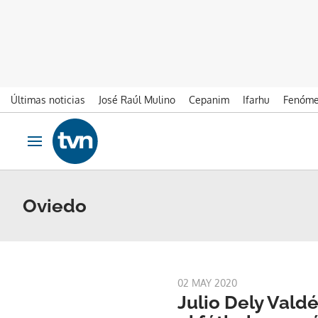
Últimas noticias
José Raúl Mulino
Cepanim
Ifarhu
Fenóme
Ir al contenido
Obrir navegació
Oviedo
02 MAY 2020
Julio Dely Vald