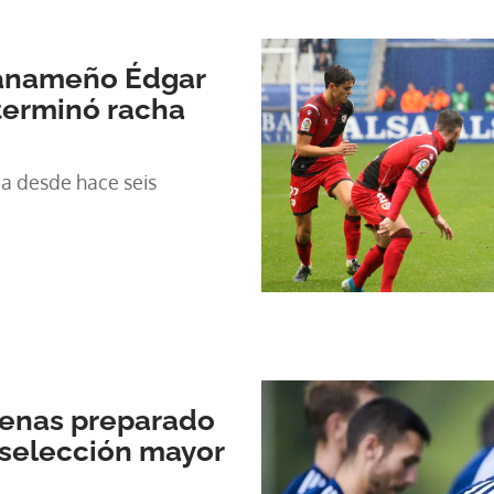
panameño Édgar
terminó racha
a desde hace seis
cenas preparado
a selección mayor