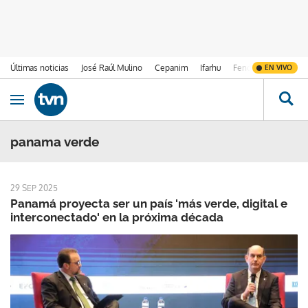
Últimas noticias
José Raúl Mulino
Cepanim
Ifarhu
Fenómeno de El Ni
EN VIVO
Ir al contenido
Obrir navegació
panama verde
29 SEP 2025
Panamá proyecta ser un país 'más verde, digital e
interconectado' en la próxima década