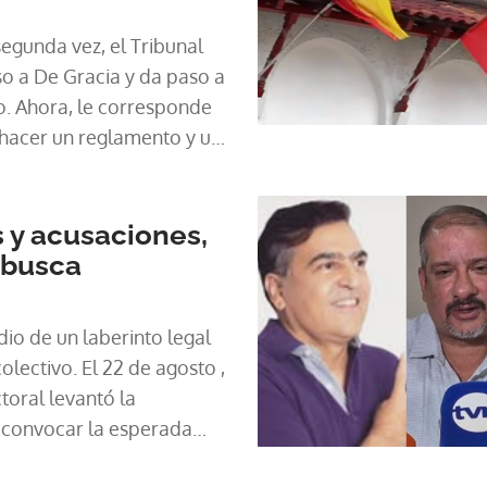
so a De Gracia y da paso a
onde
 hacer un reglamento y un
so.
 y acusaciones,
 busca
io de un laberinto legal
olectivo. El 22 de agosto ,
ctoral levantó la
 convocar la esperada
raordinaria . Sin embargo,