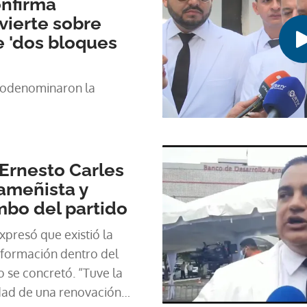
nfirma
vierte sobre
 'dos bloques
todenominaron la
 Ernesto Carles
ameñista y
mbo del partido
presó que existió la
sformación dentro del
o se concretó. “Tuve la
idad de una renovación