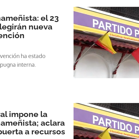
ameñista: el 23
legirán nueva
ención
nvención ha estado
pugna interna.
ral impone la
ameñista; aclara
 puerta a recursos