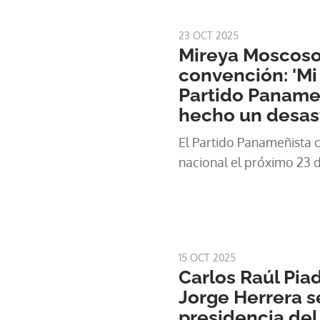
interna y prepararse par
23 OCT 2025
Mireya Moscoso
convención: 'Mi
Partido Panameñ
hecho un desas
El Partido Panameñista 
nacional el próximo 23 
15 OCT 2025
Carlos Raúl Pia
Jorge Herrera s
presidencia del