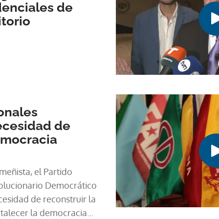
denciales de
itorio
ionales
ecesidad de
emocracia
meñista, el Partido
volucionario Democrático
cesidad de reconstruir la
rtalecer la democracia