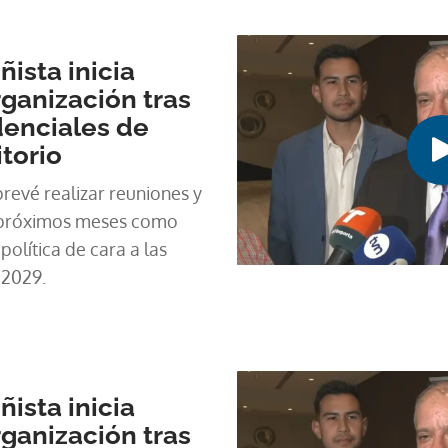
o fue infructuoso frente al
ista inicia
ganización tras
denciales de
itorio
revé realizar reuniones y
s próximos meses como
olítica de cara a las
 2029.
ista inicia
ganización tras