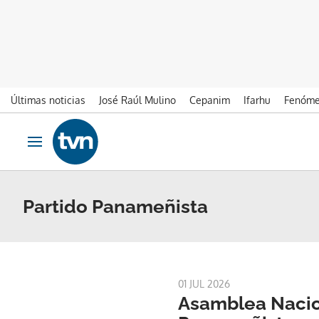
Últimas noticias
José Raúl Mulino
Cepanim
Ifarhu
Fenóme
Ir al contenido
Obrir navegació
Partido Panameñista
01 JUL 2026
Asamblea Nacio