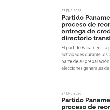
auténtica… pero el intent
sectarismo y
27 ENE 2026
Partido Panameñ
proceso de reor
entrega de cre
directorio trans
El partido Panameñista p
actividades durante lo
parte de su preparación p
elecciones generales de
27 ENE 2026
Partido Panameñ
proceso de reor