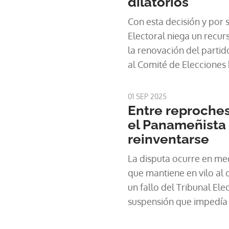
dilatorios
Con esta decisión y por segunda vez, el Tribunal
Electoral niega un recur
la renovación del partido. Ahora, le corresp
al Comité de Elecciones
calendario para el proce
01 SEP 2025
Entre reproches
el Panameñista
reinventarse
La disputa ocurre en med
que mantiene en vilo al c
un fallo del Tribunal Ele
suspensión que impedía
Convención Nacional Ext