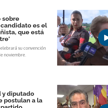
a las elecciones de 2029.
 sobre
 candidato es el
ista, que está
tre'
celebrará su convención
de noviembre.
d y diputado
e postulan a la
 partido