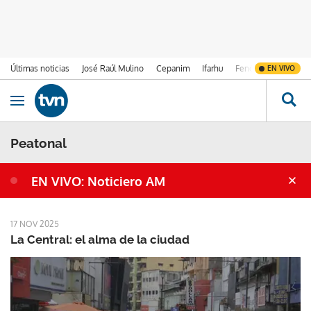
Últimas noticias
José Raúl Mulino
Cepanim
Ifarhu
Fenómeno de El Ni
EN VIVO
Ir al contenido
Obrir navegació
Peatonal
EN VIVO: Noticiero AM
17 NOV 2025
La Central: el alma de la ciudad