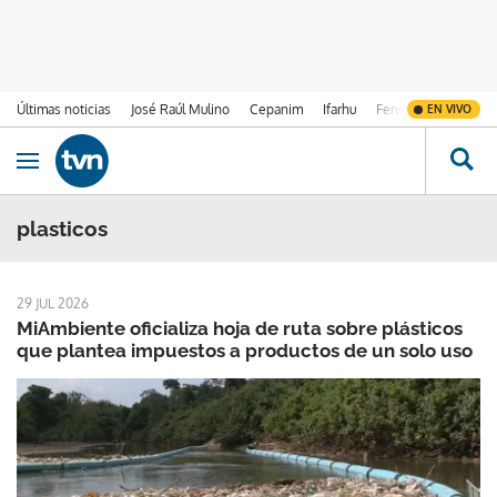
Últimas noticias
José Raúl Mulino
Cepanim
Ifarhu
Fenómeno de El Ni
EN VIVO
Ir al contenido
Obrir navegació
plasticos
29 JUL 2026
MiAmbiente oficializa hoja de ruta sobre plásticos
que plantea impuestos a productos de un solo uso