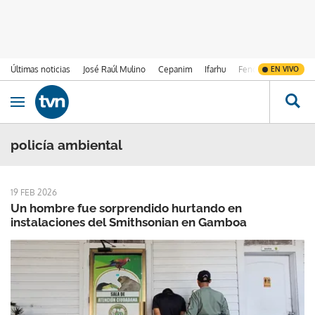
Últimas noticias
José Raúl Mulino
Cepanim
Ifarhu
Fenómeno de El Ni
EN VIVO
Ir al contenido
Obrir navegació
policía ambiental
19 FEB 2026
Un hombre fue sorprendido hurtando en
instalaciones del Smithsonian en Gamboa