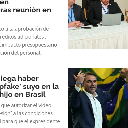
 en
tras reunión en
to a la aprobación de
réditos adicionales ,
el impacto presupuestario
ación del personal.
niega haber
pfake' suyo en la
ijo en Brasil
 que autorizar el video
esión" a las condiciones
l para que el expresidente