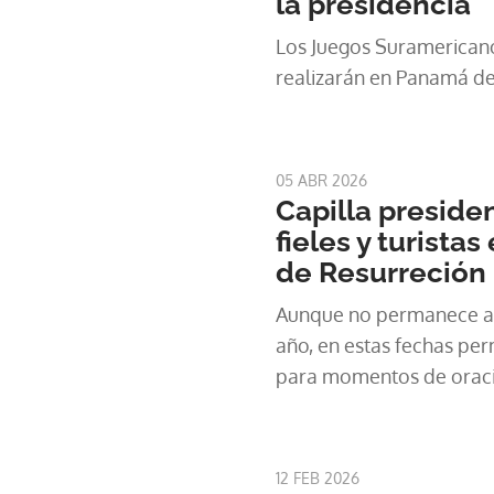
la presidencia
Los Juegos Suramericano
realizarán en Panamá del
05 ABR 2026
Capilla presiden
fieles y turista
de Resurreción
Aunque no permanece ab
año, en estas fechas perm
para momentos de oraci
12 FEB 2026