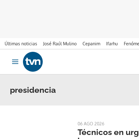
Últimas noticias
José Raúl Mulino
Cepanim
Ifarhu
Fenóme
Ir al contenido
Obrir navegació
presidencia
06 AGO 2026
Técnicos en ur