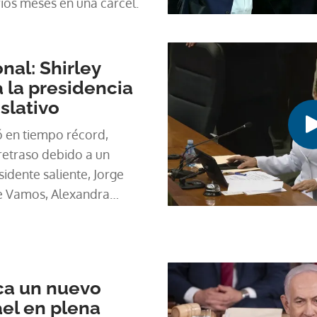
rios meses en una cárcel.
al: Shirley
 la presidencia
slativo
ó en tiempo récord,
retraso debido a un
idente saliente, Jorge
de Vamos, Alexandra
ca un nuevo
el en plena