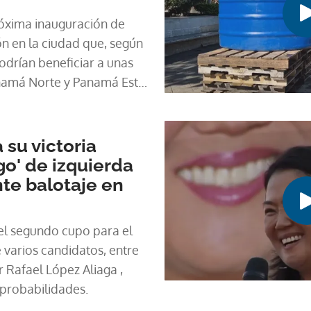
róxima inauguración de
ón en la ciudad que, según
podrían beneficiar a unas
namá Norte y Panamá Este
 de acceso regular al
 su victoria
go' de izquierda
te balotaje en
 el segundo cupo para el
e varios candidatos, entre
r Rafael López Aliaga ,
 probabilidades.