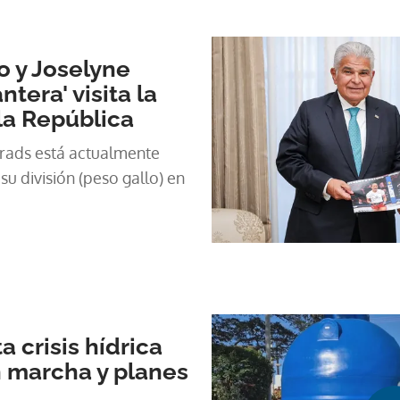
as claras.
o y Joselyne
ntera' visita la
la República
rads está actualmente
 división (peso gallo) en
 crisis hídrica
 marcha y planes