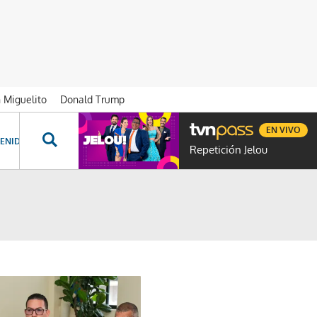
n Miguelito
Donald Trump
EN VIVO
ENIDOS ESPECIALES
NOVELAS
PROGRAMAS
GENTE TVN
PROG
Repetición Jelou