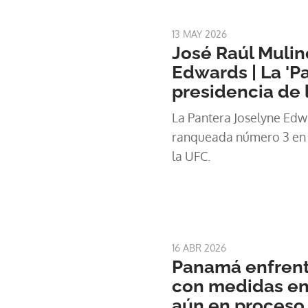
fragmentada y sin mayorí
13 MAY 2026
José Raúl Mulin
Edwards | La 'Pa
presidencia de 
La Pantera Joselyne Edw
ranqueada número 3 en su
la UFC.
16 ABR 2026
Panamá enfrenta
con medidas en
aún en proceso