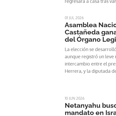
regresara a casa tras va
01 JUL 2026
Asamblea Nacion
Castañeda gana
del Órgano Legi
La elección se desarroll
aunque registró un leve 
intercambio entre el pres
Herrera, y la diputada 
Brenes.
10 JUN 2026
Netanyahu bus
mandato en Isra