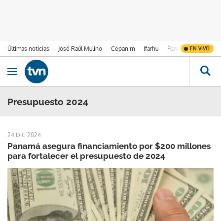
Últimas noticias
José Raúl Mulino
Cepanim
Ifarhu
Fenómeno de El Ni
EN VIVO
Ir al contenido
Obrir navegació
Presupuesto 2024
24 DIC 2024
Panamá asegura financiamiento por $200 millones
para fortalecer el presupuesto de 2024