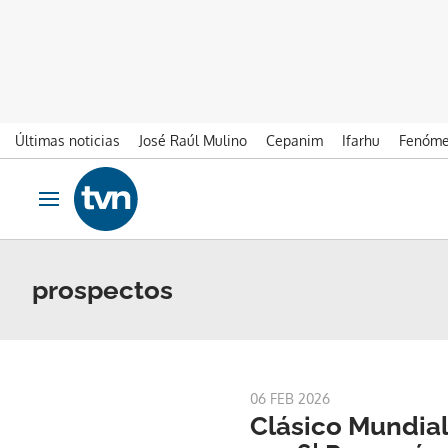
Últimas noticias
José Raúl Mulino
Cepanim
Ifarhu
Fenóme
Ir al contenido
Obrir navegació
prospectos
06 FEB 2026
Clásico Mundial