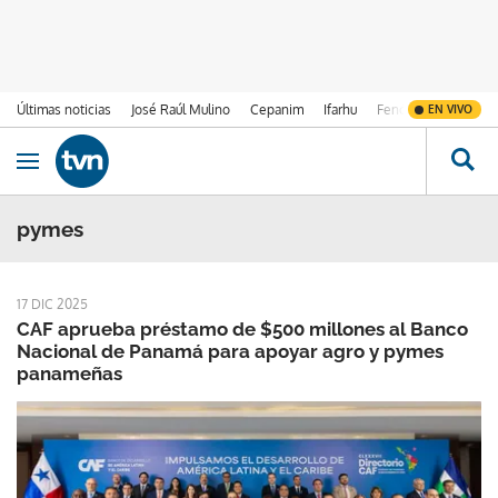
Últimas noticias
José Raúl Mulino
Cepanim
Ifarhu
Fenómeno de El Ni
EN VIVO
Ir al contenido
Obrir navegació
pymes
17 DIC 2025
CAF aprueba préstamo de $500 millones al Banco
Nacional de Panamá para apoyar agro y pymes
panameñas