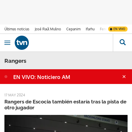
Últimas noticias
José Raúl Mulino
Cepanim
Ifarhu
Fenómeno de El Ni
EN VIVO
Ir al contenido
Obrir navegació
Rangers
EN VIVO: Noticiero AM
17 MAY 2024
Rangers de Escocia también estaría tras la pista de
otro jugador