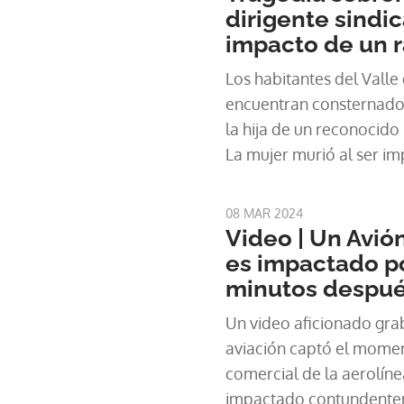
dirigente sindic
impacto de un 
Los habitantes del Valle
encuentran consternados
la hija de un reconocido 
La mujer murió al ser i
mientras realizaba práct
de la consternación fue 
08 MAR 2024
investigador de la Escue
Video | Un Avió
y padre de Valentina Ríos
es impactado po
lo sucedido a través d
minutos despué
en el que destacó las pri
Un video aficionado gra
humanas de su hija. Vide
aviación captó el momen
Canadá es impactado po
comercial de la aerolíne
después de despegar “Un
impactado contundente