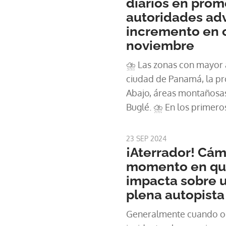
diarios en prom
autoridades adv
incremento en 
noviembre
⛈ Las zonas con mayor ac
ciudad de Panamá, la pr
Abajo, áreas montañosa
Buglé. ⛈ En los primeros meses de este año, se
estimaron más de 334.00
siendo mayo el m
23 SEP 2024
¡Aterrador! Cám
momento en qu
impacta sobre u
plena autopista
Generalmente cuando oc