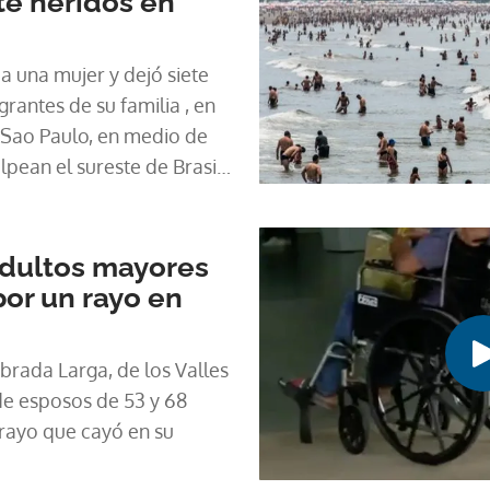
te heridos en
a una mujer y dejó siete
grantes de su familia , en
 Sao Paulo, en medio de
olpean el sureste de Brasil,
des.
adultos mayores
or un rayo en
rada Larga, de los Valles
de esposos de 53 y 68
 rayo que cayó en su