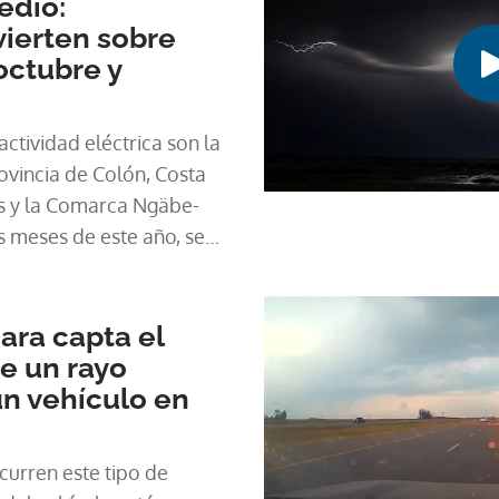
edio:
ierten sobre
octubre y
tividad eléctrica son la
ovincia de Colón, Costa
s y la Comarca Ngäbe-
0 descargas eléctricas,
ara capta el
e un rayo
n vehículo en
urren este tipo de