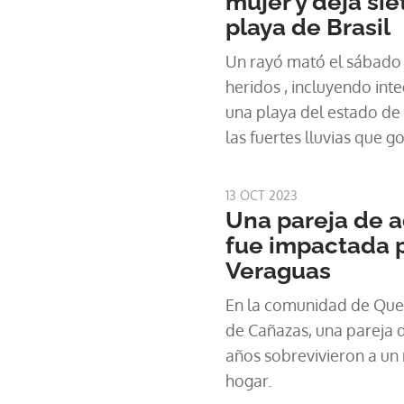
mujer y deja sie
rayo.
playa de Brasil
Un rayó mató el sábado 
heridos , incluyendo inte
una playa del estado de
las fuertes lluvias que g
informaron las autorida
13 OCT 2023
Una pareja de 
fue impactada p
Veraguas
En la comunidad de Queb
de Cañazas, una pareja 
años sobrevivieron a un
hogar.