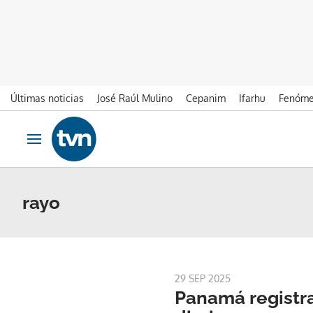
Últimas noticias
José Raúl Mulino
Cepanim
Ifarhu
Fenóme
Ir al contenido
Obrir navegació
rayo
29 SEP 2025
Panamá registra