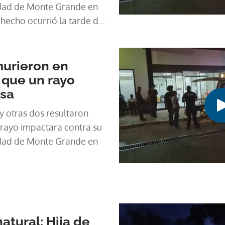
idad de Monte Grande en
hecho ocurrió la tarde de
cuando en medio de la
yo alcanza la residencia
nas de una misma familia.
murieron en
dulta mayor (abuela), un
 que un rayo
 de 13 años (nieto).
asa
y otras dos resultaron
 rayo impactara contra su
idad de Monte Grande en
atural: Hija de