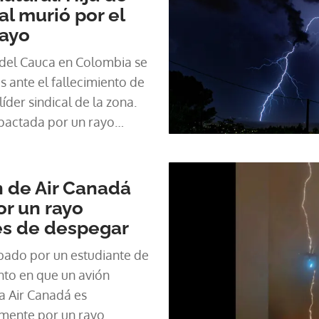
al murió por el
rayo
 del Cauca en Colombia se
 ante el fallecimiento de
líder sindical de la zona.
mpactada por un rayo
icas agrícolas. En medio
el propio Norberto Ríos,
la Nacional Sindical (ENS )
n de Air Canadá
 , la víctima, quien contó
r un rayo
e un conmovedor mensaje
s de despegar
ncipales características
bado por un estudiante de
o | Un Avión de Air
to en que un avión
r un rayo minutos
a Air Canadá es
a descarga eléctrica le
mente por un rayo