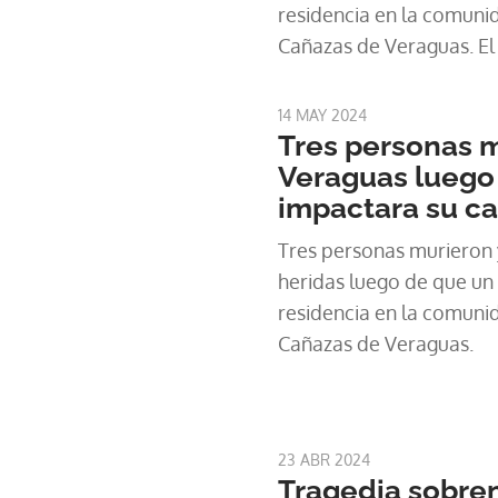
residencia en la comun
Cañazas de Veraguas. El 
este lunes 13 de mayo, 
tormenta eléctrica el ra
14 MAY 2024
donde había cinco perso
Tres personas 
Los fallecidos son una a
Veraguas luego
hombre (hijo), y un menor
impactara su c
Tres personas murieron 
heridas luego de que un
residencia en la comun
Cañazas de Veraguas.
23 ABR 2024
Tragedia sobren