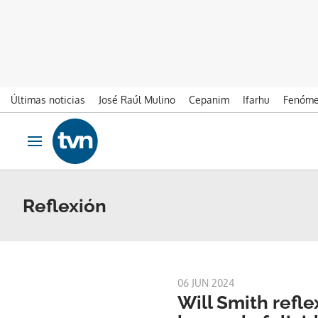
Últimas noticias
José Raúl Mulino
Cepanim
Ifarhu
Fenóme
Ir al contenido
Obrir navegació
Reflexión
06 JUN 2024
Will Smith refl