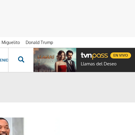
n Miguelito
Donald Trump
EN VIVO
ENIDOS ESPECIALES
NOVELAS
PROGRAMAS
GENTE TVN
PROG
Llamas del Deseo