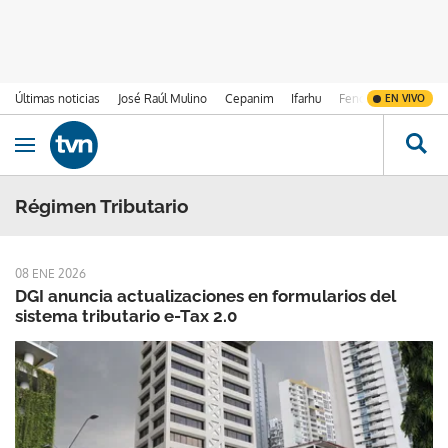
Últimas noticias
José Raúl Mulino
Cepanim
Ifarhu
Fenómeno de El Ni
EN VIVO
Ir al contenido
Obrir navegació
Régimen Tributario
08 ENE 2026
DGI anuncia actualizaciones en formularios del
sistema tributario e-Tax 2.0