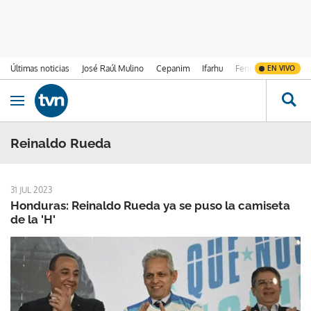
Últimas noticias
José Raúl Mulino
Cepanim
Ifarhu
Fenómeno de El Ni
EN VIVO
Ir al contenido
Obrir navegació
Reinaldo Rueda
31 JUL 2023
Honduras: Reinaldo Rueda ya se puso la camiseta
de la 'H'