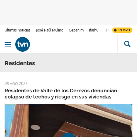
Últimas noticias
José Raúl Mulino
Cepanim
Ifarhu
Fenómeno de El Ni
EN VIVO
Ir al contenido
Obrir navegació
Residentes
05 AGO 2026
Residentes de Valle de los Cerezos denuncian
colapso de techos y riesgo en sus viviendas