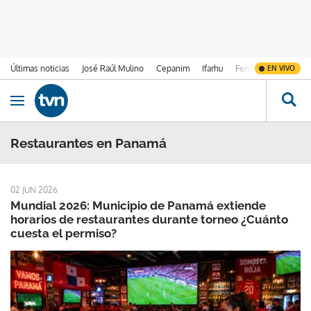
Últimas noticias
José Raúl Mulino
Cepanim
Ifarhu
Fenómeno de El Ni
EN VIVO
Ir al contenido
Obrir navegació
Restaurantes en Panamá
02 JUN 2026
Mundial 2026: Municipio de Panamá extiende
horarios de restaurantes durante torneo ¿Cuánto
cuesta el permiso?