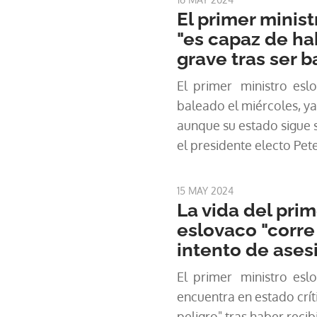
El primer minis
"es capaz de ha
grave tras ser 
El primer ministro eslo
baleado el miércoles, ya
aunque su estado sigue s
el presidente electo Peter
tiempo que la policía i
atentado.
15 MAY 2024
La vida del prim
eslovaco "corre 
intento de ases
El primer ministro eslov
encuentra en estado críti
peligro" tras haber recib