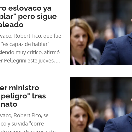
tro eslovaco ya
blar" pero sigue
baleado
vaco, Robert Fico, que fue
 "es capaz de hablar"
iendo muy crítico, afirmó
 Pellegrini este jueves, al
mputó al sospechoso del
er ministro
peligro" tras
inato
aco, Robert Fico, se
co y su vida "corre
ido varios disparos este