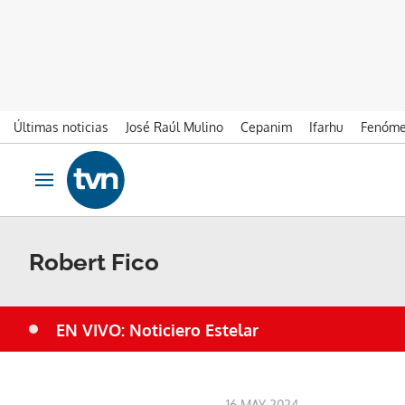
Últimas noticias
José Raúl Mulino
Cepanim
Ifarhu
Fenóme
Ir al contenido
Obrir navegació
Robert Fico
EN VIVO: Noticiero Estelar
16 MAY 2024