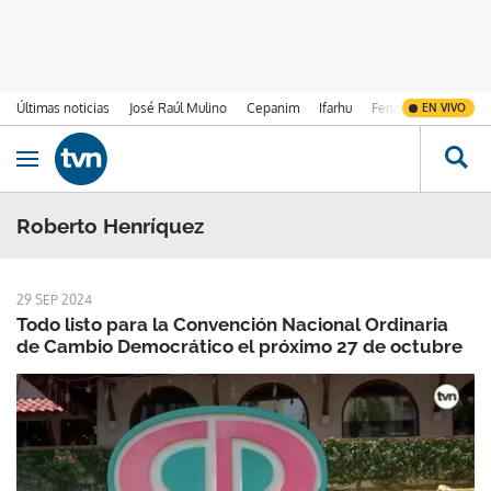
Últimas noticias
José Raúl Mulino
Cepanim
Ifarhu
Fenómeno de El Ni
EN VIVO
Ir al contenido
Obrir navegació
Roberto Henríquez
29 SEP 2024
Todo listo para la Convención Nacional Ordinaria
de Cambio Democrático el próximo 27 de octubre