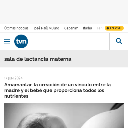
Últimas noticias
José Raúl Mulino
Cepanim
Ifarhu
Fenómeno de El Ni
EN VIVO
Ir al contenido
Obrir navegació
sala de lactancia materna
17 JUN 2024
Amamantar, la creación de un vínculo entre la
madre y el bebé que proporciona todos los
nutrientes