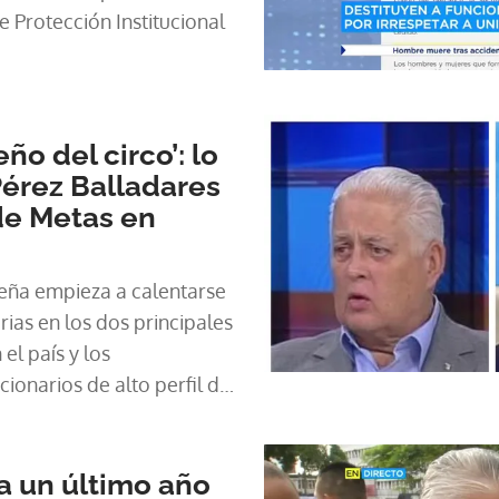
 Protección Institucional
ño del circo’: lo
Pérez Balladares
 de Metas en
eña empieza a calentarse
rias en los dos principales
el país y los
ionarios de alto perfil del
Varela empiezan a surgir.
a un último año