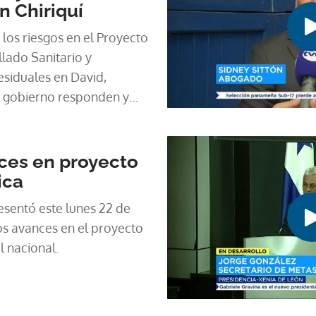
n Chiriquí
 los riesgos en el Proyecto
llado Sanitario y
siduales en David,
el gobierno responden y
 no cumple ejecutarán la
la obra.
ces en proyecto
ica
esentó este lunes 22 de
os avances en el proyecto
l nacional.