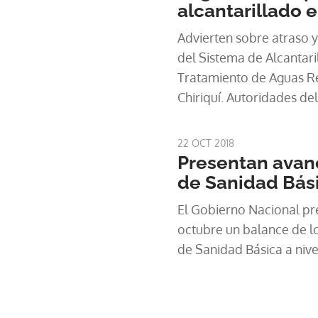
alcantarillado e
Advierten sobre atraso y
del Sistema de Alcantari
Tratamiento de Aguas Re
Chiriquí. Autoridades d
dicen que si la empresa
fianza para que culmine 
22 OCT 2018
Presentan avan
de Sanidad Bás
El Gobierno Nacional pr
octubre un balance de l
de Sanidad Básica a nive