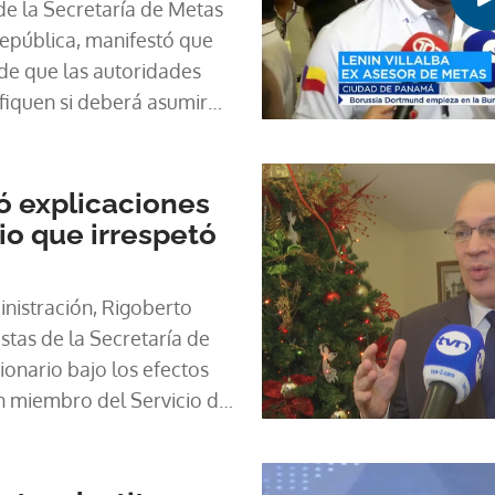
 de la Secretaría de Metas
República, manifestó que
de que las autoridades
fiquen si deberá asumir
por usar un auto del
os efectos del alcohol.
ó explicaciones
io que irrespetó
nistración, Rigoberto
tas de la Secretaría de
onario bajo los efectos
un miembro del Servicio de
SPI), el pasado fin de
o en un control de