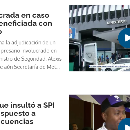
crada en caso
eneficiada con
o
na la adjudicación de un
nvolucrado en
nistro de Seguridad, Alexis
e aún Secretaría de Metas
ue insultó a SPI
ispuesto a
ecuencias