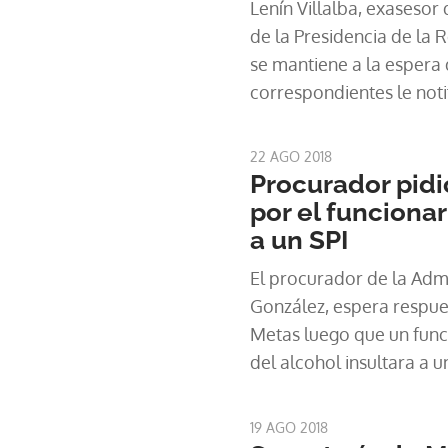
Lenín Villalba, exasesor
de la Presidencia de la 
se mantiene a la espera 
correspondientes le noti
alguna responsabilidad 
Estado y conducir bajo l
22 AGO 2018
Procurador pidi
por el funcionar
a un SPI
El procurador de la Admi
González, espera respues
Metas luego que un funci
del alcohol insultara a 
Protección Institucional (
semana tras ser detenid
19 AGO 2018
vigilancia.