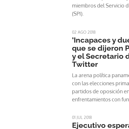
miembros del Servicio de
(SPI).
02 AGO 2018
‘Incapaces y due
que se dijeron 
y el Secretario
Twitter
La arena política panam
con las elecciones prima
partidos de oposición en 
enfrentamientos con func
gobierno de Juan Carlos 
01 JUL 2018
Ejecutivo esper