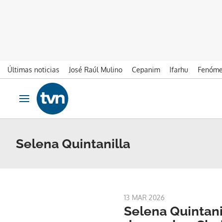
Últimas noticias
José Raúl Mulino
Cepanim
Ifarhu
Fenóme
Ir al contenido
Obrir navegació
Selena Quintanilla
13 MAR 2026
Selena Quintani