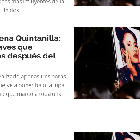
oces más influyentes de la
 Unidos.
ena Quintanilla:
aves que
os después del
ealizado apenas tres horas
elve a poner bajo la lupa
io que marcó a toda una