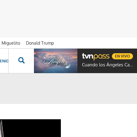
n Miguelito
Donald Trump
EN VIVO
ENIDOS ESPECIALES
NOVELAS
PROGRAMAS
GENTE TVN
PROG
Cuando los Ángeles Caen