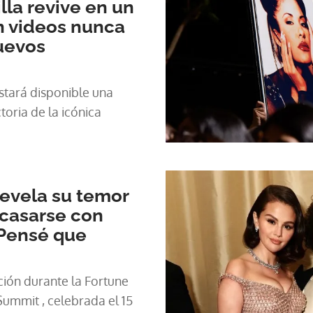
lla revive en un
 videos nunca
nuevos
tará disponible una
toria de la icónica
evela su temor
 casarse con
'Pensé que
ción durante la Fortune
mmit , celebrada el 15