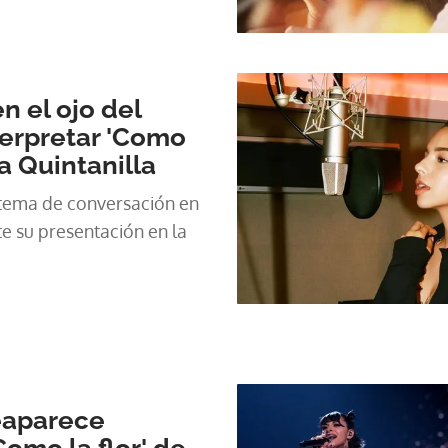
n el ojo del
terpretar 'Como
na Quintanilla
 tema de conversación en
te su presentación en la
eaparece
omo la flor' de