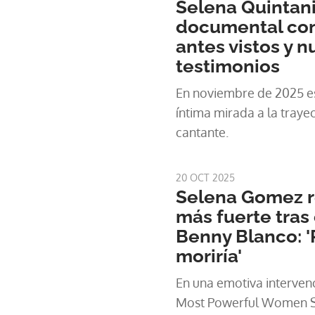
Selena Quintani
documental con
antes vistos y 
testimonios
En noviembre de 2025 es
íntima mirada a la trayec
cantante.
20 OCT 2025
Selena Gomez r
más fuerte tras
Benny Blanco: 
moriría'
En una emotiva interven
Most Powerful Women Su