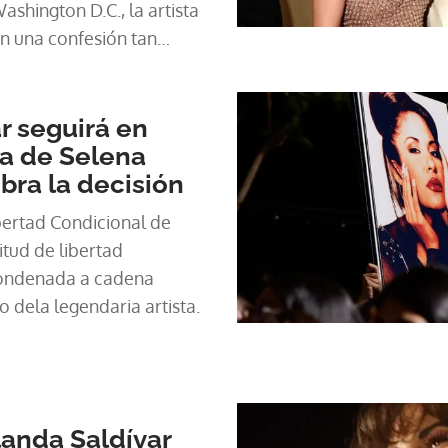
shington D.C., la artista
n una confesión tan
dora.
r seguirá en
lia de Selena
bra la decisión
ibertad Condicional de
itud de libertad
condenada a cadena
o dela legendaria artista.
anda Saldívar