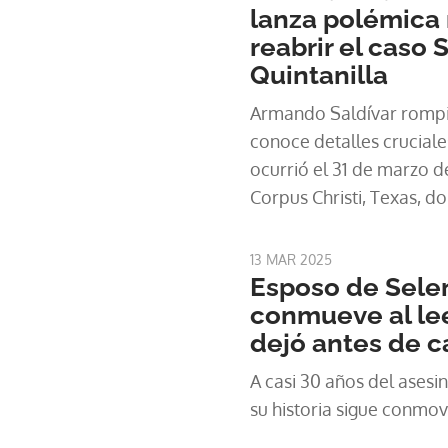
lanza polémica 
reabrir el caso 
Quintanilla
Armando Saldívar rompió
conoce detalles crucial
ocurrió el 31 de marzo d
Corpus Christi, Texas, do
Mex perdió la vida.
13 MAR 2025
Esposo de Selen
conmueve al lee
dejó antes de c
A casi 30 años del asesina
su historia sigue conmo