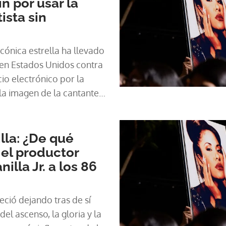
 por usar la
ista sin
icónica estrella ha llevado
 en Estados Unidos contra
io electrónico por la
la imagen de la cantante
ento.
lla: ¿De qué
 el productor
lla Jr. a los 86
leció dejando tras de sí
del ascenso, la gloria y la