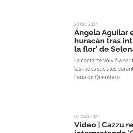
20 DIC 2024
Ángela Aguilar e
huracán tras in
la flor' de Sele
La cantante volvió a ser
las redes sociales duran
Feria de Querétaro.
02 AGO 2024
Video | Cazzu r
interpretando 'C