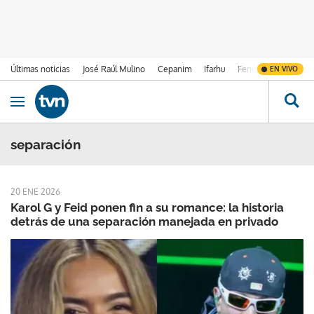
Últimas noticias
José Raúl Mulino
Cepanim
Ifarhu
Fenómeno de El Ni
EN VIVO
Ir al contenido
Obrir navegació
separación
20 ENE 2026
Karol G y Feid ponen fin a su romance: la historia
detrás de una separación manejada en privado