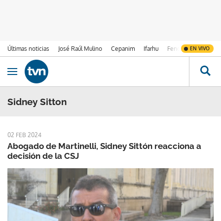
Últimas noticias
José Raúl Mulino
Cepanim
Ifarhu
Fenómeno de El Ni
EN VIVO
Ir al contenido
Obrir navegació
Sidney Sitton
02 FEB 2024
Abogado de Martinelli, Sidney Sittón reacciona a
decisión de la CSJ