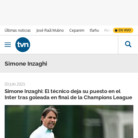
Últimas noticias
José Raúl Mulino
Cepanim
Ifarhu
Fenómeno de El Ni
EN VIVO
Ir al contenido
Obrir navegació
Simone Inzaghi
03 JUN 2025
Simone Inzaghi: El técnico deja su puesto en el
Inter tras goleada en final de la Champions League