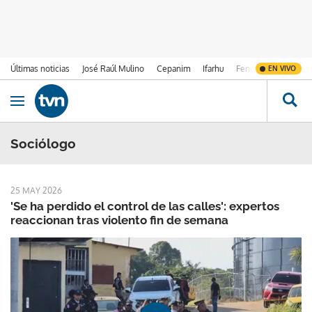
Últimas noticias
José Raúl Mulino
Cepanim
Ifarhu
Fenómeno de El Ni
EN VIVO
Ir al contenido
Obrir navegació
Sociólogo
25 MAY 2026
'Se ha perdido el control de las calles': expertos
reaccionan tras violento fin de semana