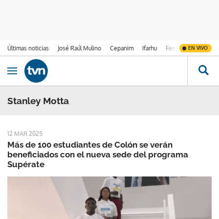
Últimas noticias
José Raúl Mulino
Cepanim
Ifarhu
Fenómeno de El Ni
EN VIVO
Ir al contenido
Obrir navegació
Stanley Motta
12 MAR 2025
Más de 100 estudiantes de Colón se verán
beneficiados con el nueva sede del programa
Supérate