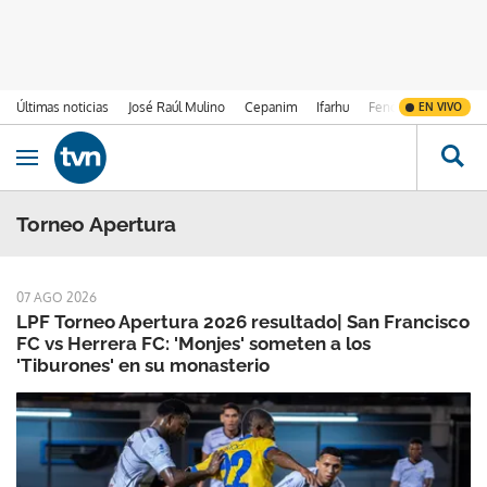
Últimas noticias
José Raúl Mulino
Cepanim
Ifarhu
Fenómeno de El Ni
EN VIVO
Ir al contenido
Obrir navegació
Torneo Apertura
07 AGO 2026
LPF Torneo Apertura 2026 resultado| San Francisco
FC vs Herrera FC: 'Monjes' someten a los
'Tiburones' en su monasterio