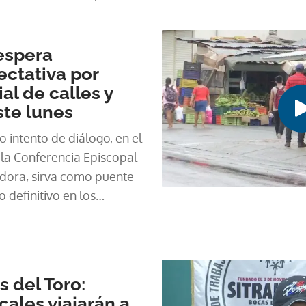
espera
ectativa por
al de calles y
ste lunes
 intento de diálogo, en el
 la Conferencia Episcopal
ora, sirva como puente
 definitivo en los
 del Toro:
cales viajarán a