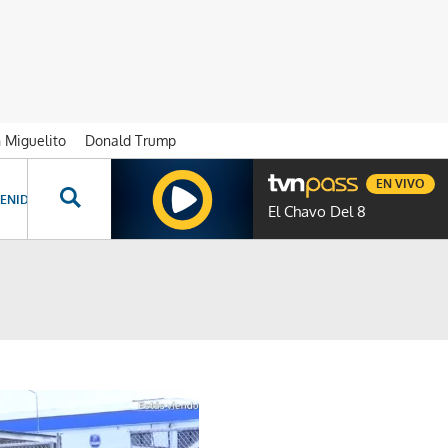
n Miguelito
Donald Trump
EN VIVO
ENIDOS ESPECIALES
NOVELAS
PROGRAMAS
GENTE TVN
PROG
El Chavo Del 8