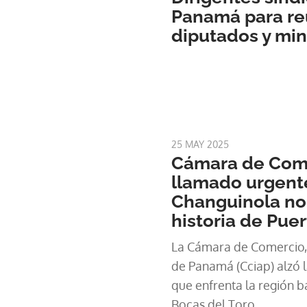
Panamá para re
diputados y min
25 MAY 2025
Cámara de Com
llamado urgente
Changuinola no 
historia de Pue
La Cámara de Comercio, I
de Panamá (Cciap) alzó la
que enfrenta la región 
Bocas del Toro.