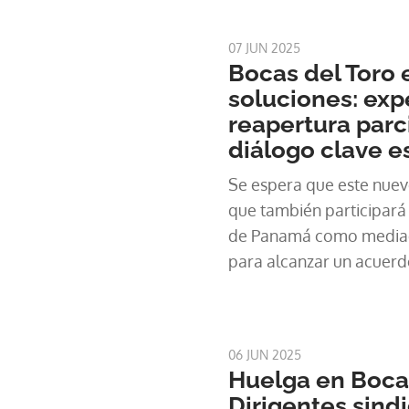
07 JUN 2025
Bocas del Toro 
soluciones: exp
reapertura parci
diálogo clave e
Se espera que este nuevo
que también participará
de Panamá como mediad
para alcanzar un acuerdo
próximos días.
06 JUN 2025
Huelga en Bocas
Dirigentes sindi