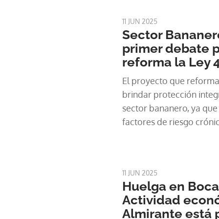
sindical evita declaracio
presidenciales.
11 JUN 2025
Sector Bananer
primer debate 
reforma la Ley 
El proyecto que reforma
brindar protección integ
sector bananero, ya que
factores de riesgo cróni
diario con agroquímicos,
extremos y tareas
11 JUN 2025
Huelga en Bocas
Actividad econ
Almirante está 