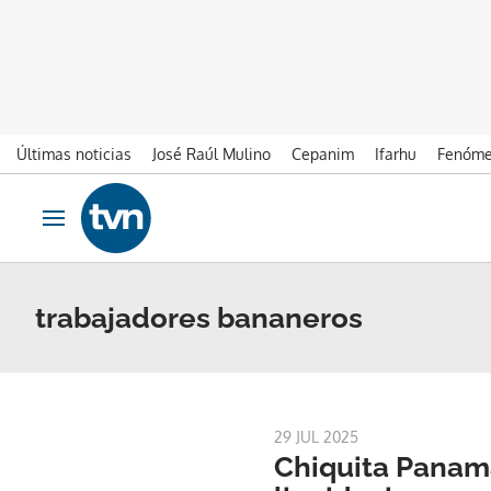
Últimas noticias
José Raúl Mulino
Cepanim
Ifarhu
Fenóme
Ir al contenido
Obrir navegació
trabajadores bananeros
29 JUL 2025
Chiquita Panam