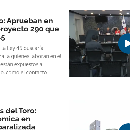
nes sobre críticas
o: Aprueban en
proyecto 290 que
45
 la Ley 45 buscaría
ral a quienes laboran en el
 están expuestos a
co, como el contacto
 posturas forzadas, climas
 del Toro:
ómica en
paralizada