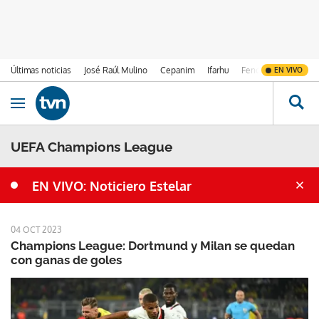
Últimas noticias
José Raúl Mulino
Cepanim
Ifarhu
Fenómeno de El Ni
EN VIVO
Ir al contenido
Obrir navegació
UEFA Champions League
EN VIVO: Noticiero Estelar
04 OCT 2023
Champions League: Dortmund y Milan se quedan
con ganas de goles