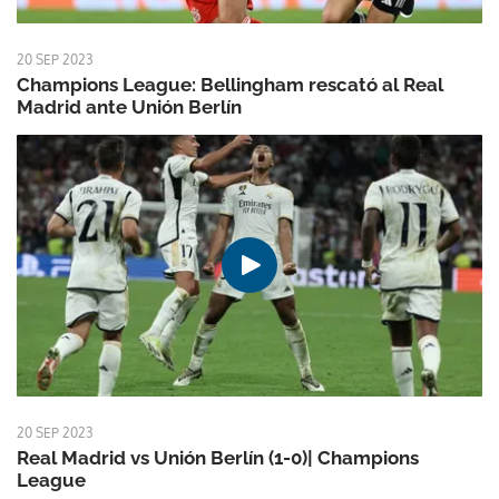
20 SEP 2023
Champions League: Bellingham rescató al Real
Madrid ante Unión Berlín
20 SEP 2023
Real Madrid vs Unión Berlín (1-0)| Champions
League