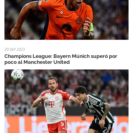
20 SEP 2023
Champions League: Bayern Múnich superó por
poco al Manchester United