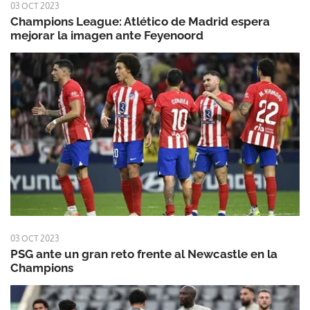
03 OCT 2023
Champions League: Atlético de Madrid espera
mejorar la imagen ante Feyenoord
03 OCT 2023
PSG ante un gran reto frente al Newcastle en la
Champions