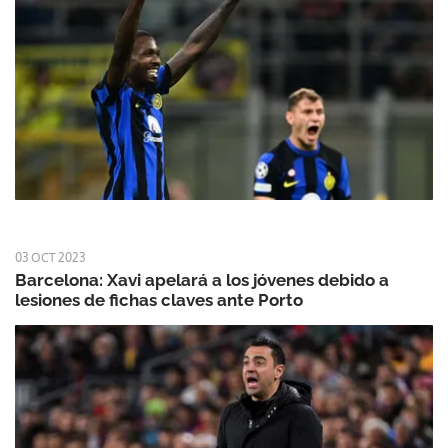
03 OCT 2023
Barcelona: Xavi apelará a los jóvenes debido a
lesiones de fichas claves ante Porto