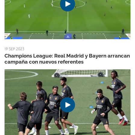
19 SEP 2023
Champions League: Real Madrid y Bayern arrancan
campaña con nuevos referentes