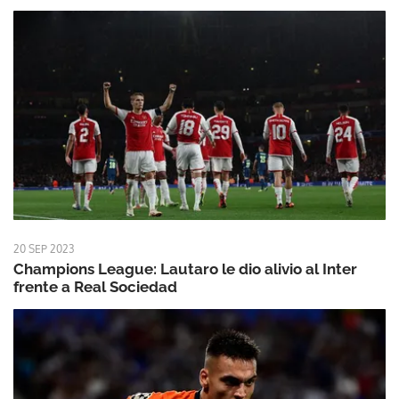
20 SEP 2023
Champions League: Lautaro le dio alivio al Inter
frente a Real Sociedad