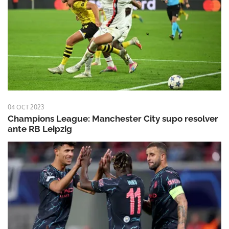
04 OCT 2023
Champions League: Manchester City supo resolver
ante RB Leipzig