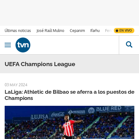
Últimas noticias
José Raúl Mulino
Cepanim
Ifarhu
Fenómeno de El Ni
EN VIVO
Ir al contenido
Obrir navegació
UEFA Champions League
03 MAY 2024
LaLiga: Athletic de Bilbao se aferra a los puestos de
Champions