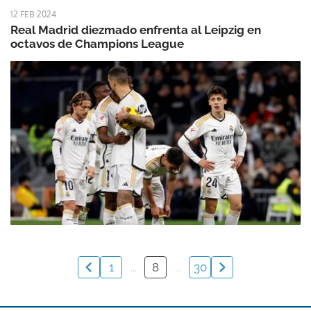
12 FEB 2024
Real Madrid diezmado enfrenta al Leipzig en
octavos de Champions League
1
...
8
...
30