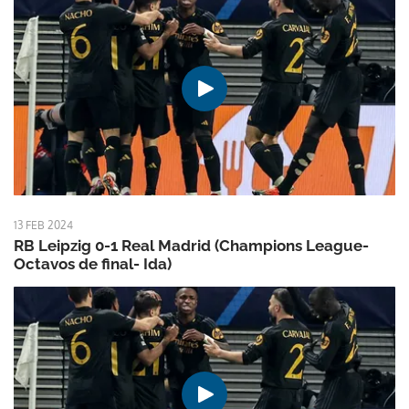
13 FEB 2024
RB Leipzig 0-1 Real Madrid (Champions League-
Octavos de final- Ida)