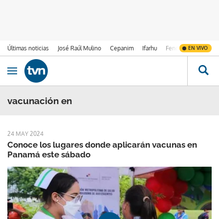
Últimas noticias
José Raúl Mulino
Cepanim
Ifarhu
Fenómeno de El Ni
EN VIVO
Ir al contenido
Obrir navegació
vacunación en
24 MAY 2024
Conoce los lugares donde aplicarán vacunas en
Panamá este sábado