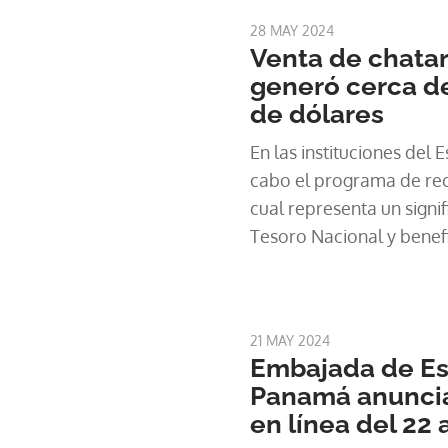
28 MAY 2024
Venta de chatar
generó cerca d
de dólares
En las instituciones del 
cabo el programa de reco
cual representa un signif
Tesoro Nacional y benefi
evitando la inoculación v
afirmó Orlando Barría, d
Patrimoniales del Estado
21 MAY 2024
Economía y Finanzas .
Embajada de Es
Panamá anuncia
en línea del 22