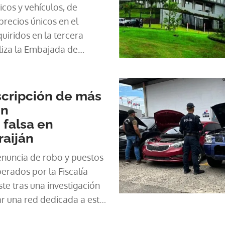
cos y vehículos, de
recios únicos en el
iridos en la tercera
liza la Embajada de
má durante este 2024.
nscripción de más
on
falsa en
raiján
enuncia de robo y puestos
erados por la Fiscalía
e tras una investigación
r una red dedicada a este