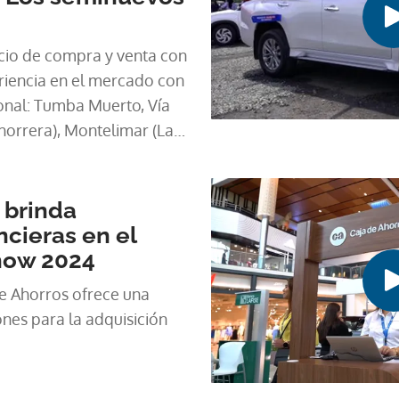
cio de compra y venta con
iencia en el mercado con
ional: Tumba Muerto, Vía
Chorrera), Montelimar (La
uí).
 brinda
ncieras en el
how 2024
de Ahorros ofrece una
nes para la adquisición