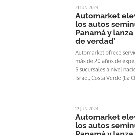
21 JUN 2024
Automarket elev
los autos semi
Panamá y lanza
de verdad’
Automarket ofrece servi
más de 20 años de exper
5 sucursales a nivel nac
Israel, Costa Verde (La 
Chorrera) y David (Chiriq
19 JUN 2024
Automarket elev
los autos semi
Panamá y lanza