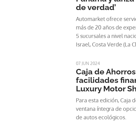
de verdad’
Automarket ofrece servi
más de 20 años de exper
5 sucursales a nivel nac
Israel, Costa Verde (La 
Chorrera) y David (Chiriq
07 JUN 2024
Caja de Ahorros
facilidades fina
Luxury Motor S
Para esta edición, Caja 
ventana íntegra de opcio
de autos ecológicos.