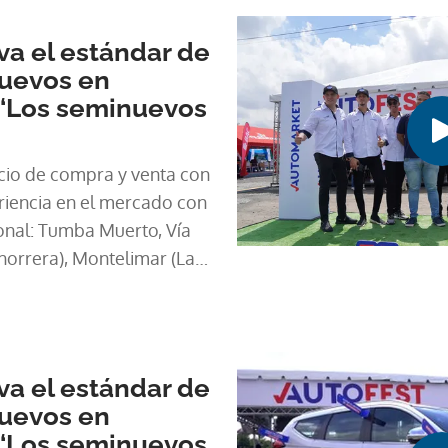
a el estándar de
nuevos en
 ‘Los seminuevos
cio de compra y venta con
iencia en el mercado con
ional: Tumba Muerto, Vía
Chorrera), Montelimar (La
uí).
a el estándar de
nuevos en
 ‘Los seminuevos