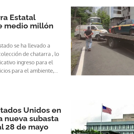
ra Estatal
e medio millón
Estado se ha llevado a
lección de chatarra , lo
icativo ingreso para el
cios para el ambiente,
isual y química; así lo
irector de Bienes
 del Ministerio de
tados Unidos en
 nueva subasta
 al 28 de mayo