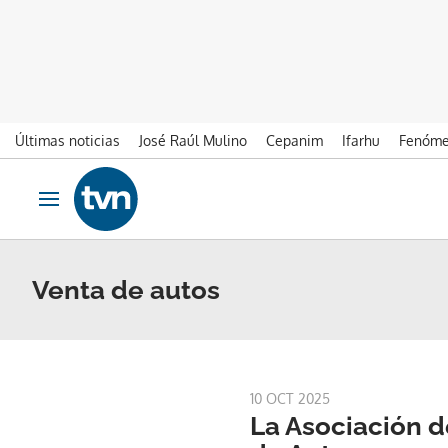
Últimas noticias
José Raúl Mulino
Cepanim
Ifarhu
Fenóme
Ir al contenido
Obrir navegació
Venta de autos
10 OCT 2025
La Asociación d