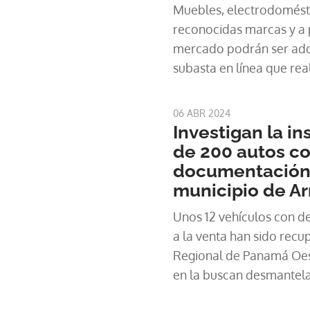
Muebles, electrodomésti
reconocidas marcas y a p
mercado podrán ser adqu
subasta en línea que rea
Estados Unidos en Pana
06 ABR 2024
Investigan la i
de 200 autos c
documentación 
municipio de Ar
Unos 12 vehículos con d
a la venta han sido recup
Regional de Panamá Oest
en la buscan desmantela
delito.