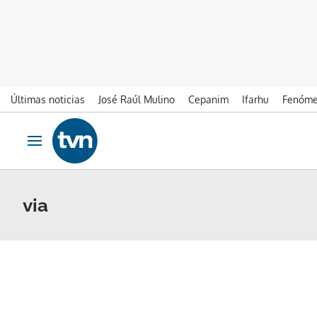
Últimas noticias
José Raúl Mulino
Cepanim
Ifarhu
Fenóme
Ir al contenido
Obrir navegació
via