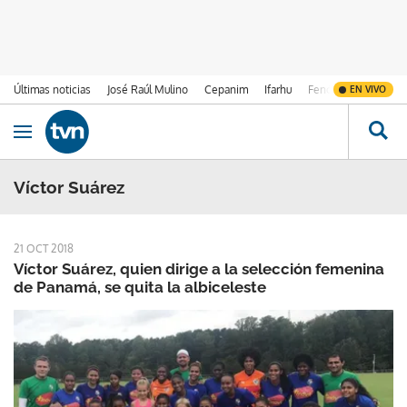
Últimas noticias
José Raúl Mulino
Cepanim
Ifarhu
Fenómeno de El Ni
EN VIVO
Ir al contenido
Obrir navegació
Víctor Suárez
21 OCT 2018
Víctor Suárez, quien dirige a la selección femenina
de Panamá, se quita la albiceleste