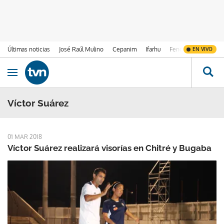
Últimas noticias
José Raúl Mulino
Cepanim
Ifarhu
Fenómeno de El Ni
EN VIVO
Ir al contenido
Obrir navegació
Víctor Suárez
01 MAR 2018
Víctor Suárez realizará visorías en Chitré y Bugaba