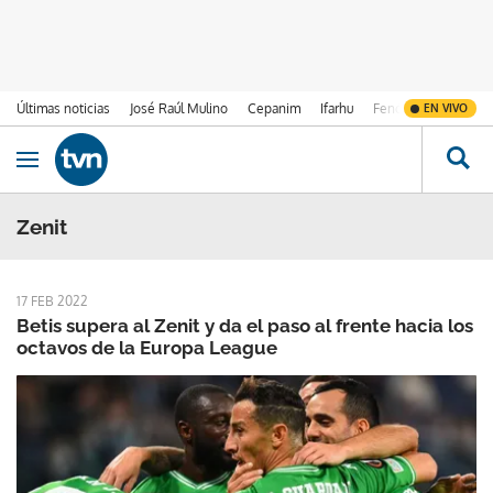
Últimas noticias
José Raúl Mulino
Cepanim
Ifarhu
Fenómeno de El Ni
EN VIVO
Ir al contenido
Obrir navegació
Zenit
17 FEB 2022
Betis supera al Zenit y da el paso al frente hacia los
octavos de la Europa League