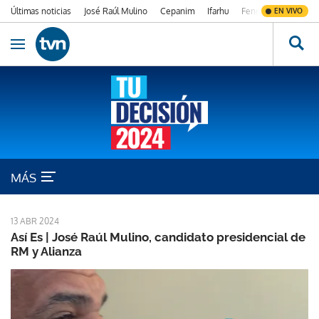
Últimas noticias
José Raúl Mulino
Cepanim
Ifarhu
Fenómeno de El Ni
EN VIVO
Ir al contenido
Obrir navegació
Así es
MÁS
13 ABR 2024
Así Es | José Raúl Mulino, candidato presidencial de
RM y Alianza