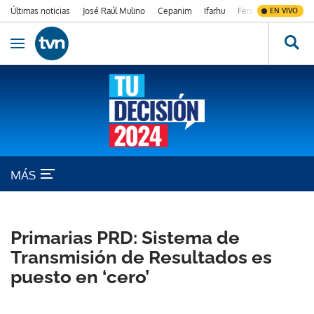
Últimas noticias
José Raúl Mulino
Cepanim
Ifarhu
Fenómeno de El Ni
EN VIVO
Ir al contenido
Obrir navegació
MÁS
PRIMARIAS PRD
Primarias PRD: Sistema de
Transmisión de Resultados es
puesto en ‘cero’