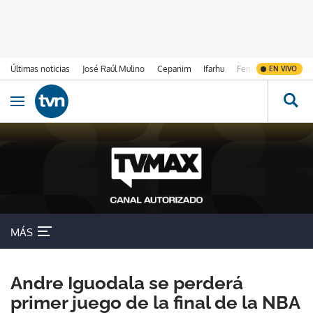
Últimas noticias
José Raúl Mulino
Cepanim
Ifarhu
Fenómeno de El Ni
EN VIVO
Ir al contenido
Obrir navegació
MÁS
Andre Iguodala se perderá
primer juego de la final de la NBA