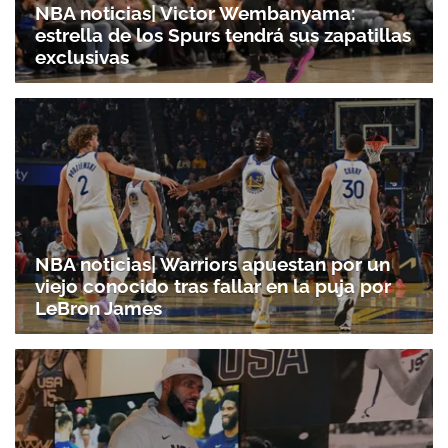
NBA noticias| Victor Wembanyama:
estrella de los Spurs tendrá sus zapatillas
exclusivas
NBA noticias| Warriors apuestan por un
viejo conocido tras fallar en la puja por
LeBron James