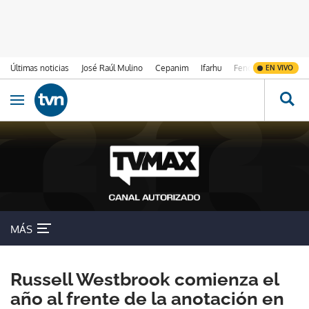
Últimas noticias
José Raúl Mulino
Cepanim
Ifarhu
Fenómeno de El Ni
EN VIVO
Ir al contenido
Obrir navegació
MÁS
Russell Westbrook comienza el
año al frente de la anotación en