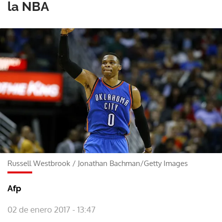
la NBA
Russell Westbrook
/
Jonathan Bachman/Getty Images
Afp
02 de enero 2017 - 13:47