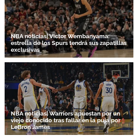
NBA noticias| Victor Wembanyama:
estrella de los Spurs tendrá sus zapatillas
exclusivas
NBA noticias| Warriors apuestan por un
viejo conocido tras fallar en la puja por
LeBron James