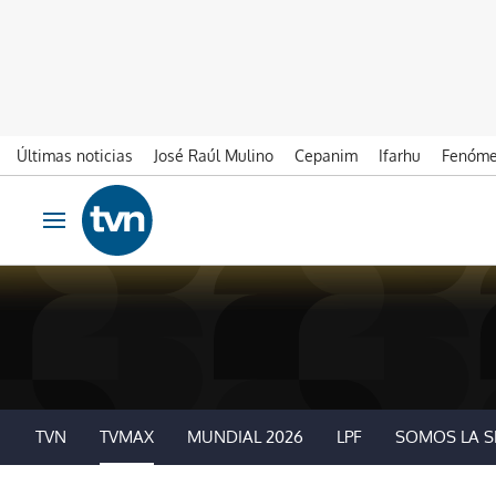
Últimas noticias
José Raúl Mulino
Cepanim
Ifarhu
Fenóme
Ir al contenido
Obrir navegació
TVN
TVMAX
MUNDIAL 2026
LPF
SOMOS LA S