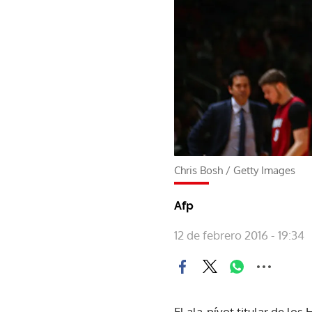
Chris Bosh
/
Getty Images
Afp
12 de febrero 2016 - 19:34
El ala-pívot titular de lo