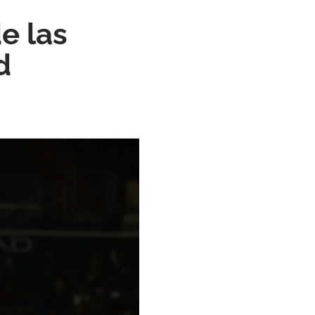
e las
d