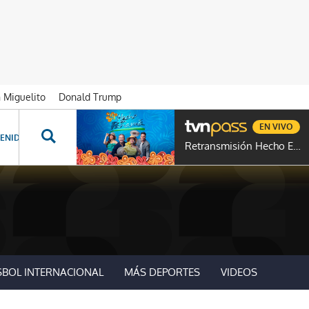
n Miguelito
Donald Trump
EN VIVO
ENIDOS ESPECIALES
NOVELAS
PROGRAMAS
GENTE TVN
PROG
Retransmisión Hecho En Panamá
SBOL INTERNACIONAL
MÁS DEPORTES
VIDEOS