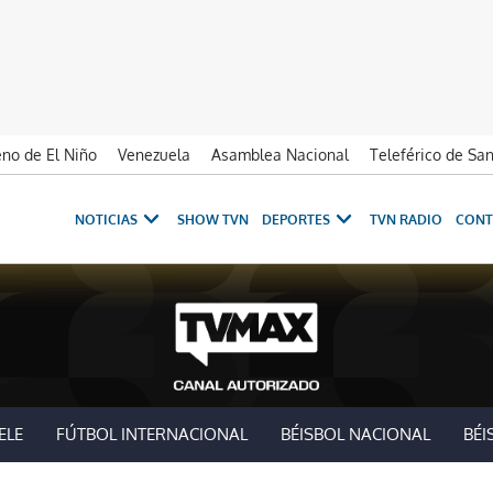
no de El Niño
Venezuela
Asamblea Nacional
Teleférico de Sa
NOTICIAS
SHOW TVN
DEPORTES
TVN RADIO
CONT
ELE
FÚTBOL INTERNACIONAL
BÉISBOL NACIONAL
BÉI