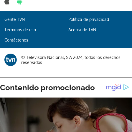
Gente TVN
Política de privacidad
Gracias por suscribirte a nuestro boletín.
Términos de uso
Acerca de TVN
Contáctenos
ACEPTAR
© Televisora Nacional, S.A 2024, todos los derechos
reservados