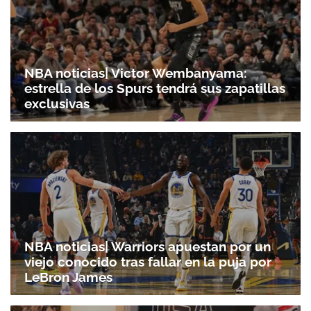
NBA noticias| Victor Wembanyama:
estrella de los Spurs tendrá sus zapatillas
exclusivas
NBA noticias| Warriors apuestan por un
viejo conocido tras fallar en la puja por
LeBron James