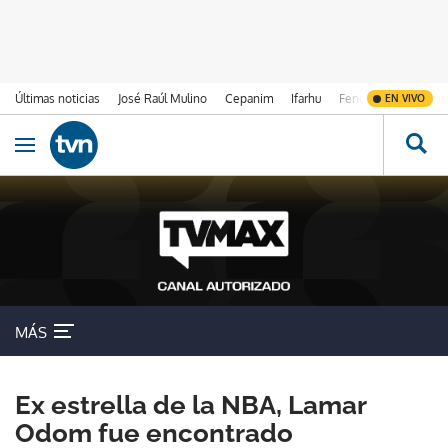
Últimas noticias
José Raúl Mulino
Cepanim
Ifarhu
Fenómeno de El Ni
EN VIVO
Ir al contenido
Obrir navegació
MÁS
Ex estrella de la NBA, Lamar
Odom fue encontrado