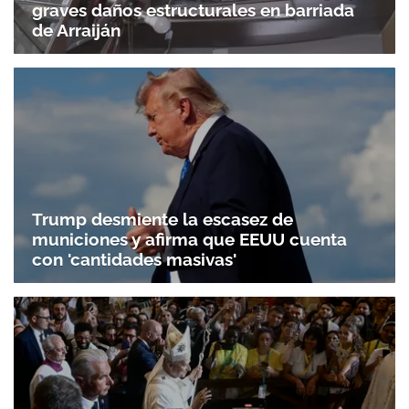
graves daños estructurales en barriada
de Arraiján
Trump desmiente la escasez de
Gracias por suscribirte a nuestro boletín.
municiones y afirma que EEUU cuenta
con 'cantidades masivas'
ACEPTAR