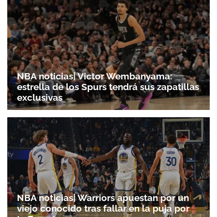
NBA noticias| Victor Wembanyama:
estrella de los Spurs tendrá sus zapatillas
exclusivas
NBA noticias| Warriors apuestan por un
viejo conocido tras fallar en la puja por